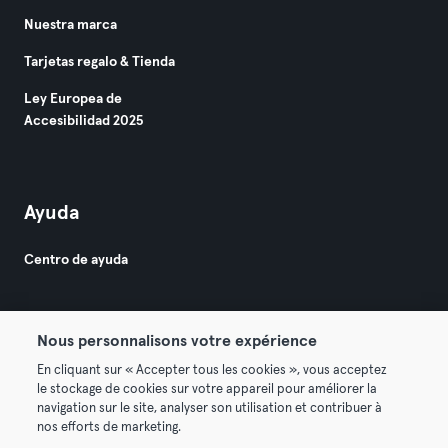
Nuestra marca
Tarjetas regalo & Tienda
Ley Europea de
Accesibilidad 2025
Ayuda
Centro de ayuda
Nous personnalisons votre expérience
En cliquant sur « Accepter tous les cookies », vous acceptez
le stockage de cookies sur votre appareil pour améliorer la
© 2026 Urban Sports Group GmbH. All rights reserved.
navigation sur le site, analyser son utilisation et contribuer à
Términos y condiciones
Privacidad
Sello
nos efforts de marketing.