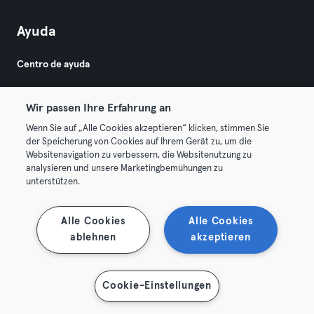
Ayuda
Centro de ayuda
Wir passen Ihre Erfahrung an
Wenn Sie auf „Alle Cookies akzeptieren“ klicken, stimmen Sie
der Speicherung von Cookies auf Ihrem Gerät zu, um die
Websitenavigation zu verbessern, die Websitenutzung zu
© 2026 Urban Sports Group GmbH. All rights reserved.
analysieren und unsere Marketingbemühungen zu
Términos y condiciones
Privacidad
Sello
unterstützen.
Rescindir contratos aquí
Desistir de contratos aquí
Alle Cookies
Alle Cookies
ablehnen
akzeptieren
Cookie-Einstellungen