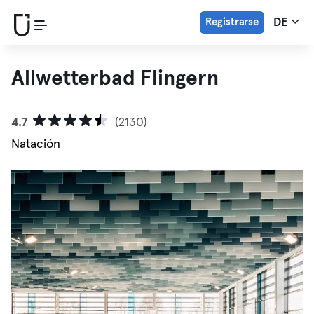
Registrarse
DE
Allwetterbad Flingern
4.7
(2130)
Natación