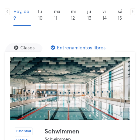
Hoy, do
lu
ma
mi
ju
vi
sá
9
10
11
12
13
14
15
Clases
Entrenamientos libres
Schwimmen
Essential
Schwimmen