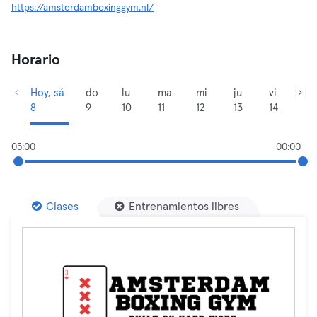
https://amsterdamboxinggym.nl/
Horario
Hoy, sá
do
lu
ma
mi
ju
vi
8
9
10
11
12
13
14
05:00
00:00
Clases
Entrenamientos libres