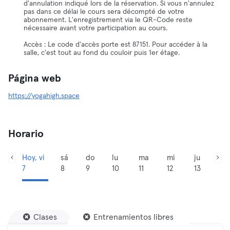
d'annulation indiqué lors de la réservation. Si vous n'annulez
pas dans ce délai le cours sera décompté de votre
abonnement. L'enregistrement via le QR-Code reste
nécessaire avant votre participation au cours.
Accès : Le code d'accès porte est 87151. Pour accéder à la
salle, c'est tout au fond du couloir puis 1er étage.
Página web
https://yogahigh.space
Horario
Hoy, vi
sá
do
lu
ma
mi
ju
7
8
9
10
11
12
13
Clases
Entrenamientos libres