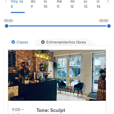
Hoy, sá
do
lu
ma
mi
ju
vi
8
9
10
11
12
13
14
05:00
00:00
Clases
Entrenamientos libres
9:00 —
Tone: Sculpt