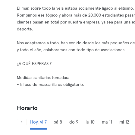
El mar, sobre todo la vela estaba socialmente ligado al elitis
Rompimos ese tópico y ahora más de 20.000 estudiantes pasan 
clientes pasan en total por nuestra empresa, ya sea para una e
deporte.
Nos adaptamos a todo, han venido desde los más pequeños de c
y todo el año, colaboramos con todo tipo de asociaciones.
¿A QUÉ ESPERAS ?
Medidas sanitarias tomadas:
- El uso de mascarilla es obligatorio.
Horario
Hoy, vi 7
sá 8
do 9
lu 10
ma 11
mi 12