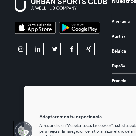
Nuestros
Alemania
Austria
Bélgica
España
Francia
Países Bajos
Portugal
Adaptaremos tu experiencia
Al hacer clic en “Aceptar todas las cookies”, usted acept
para mejorar la navegación del sitio, analizar el uso del 