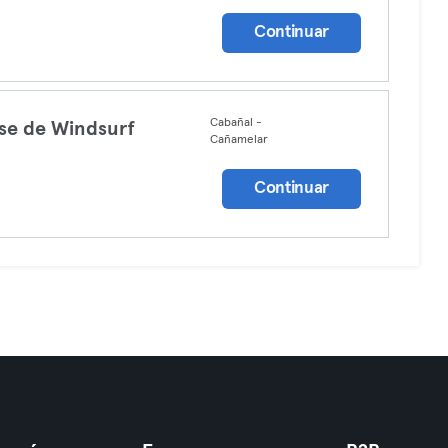
Continuar
Cabañal -
se de Windsurf
Cañamelar
Continuar