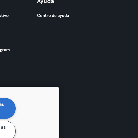
Ayuda
ativo
Centro de ayuda
ogram
as
las