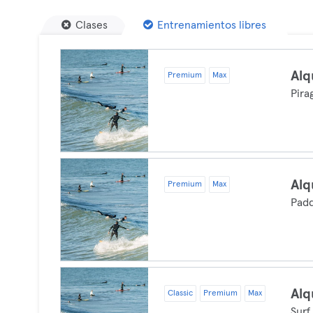
Clases
Entrenamientos libres
Alq
Premium
Max
Pira
Alq
Premium
Max
Padd
Alq
Classic
Premium
Max
Surf