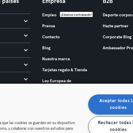
 países
Empresa
B2B
Empleo
Deporte corpor
¡Estamos contratando!
Prensa
Hazte partner
Contacto
Corporate Blog
Blog
Ambassador Pr
Nuestra marca
Tarjetas regalo & Tienda
Ley Europea de
Accesibilidad 2025
Aceptar todas l
cookies
Rechazar todas 
a que las cookies se guarden en su dispositivo
mismo, y colaborar con nuestros estudios para
cookies