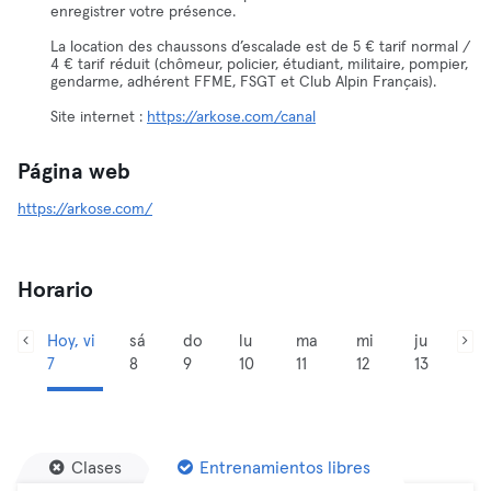
enregistrer votre présence.
La location des chaussons d’escalade est de 5 € tarif normal /
4 € tarif réduit (chômeur, policier, étudiant, militaire, pompier,
gendarme, adhérent FFME, FSGT et Club Alpin Français).
Site internet :
https://arkose.com/canal
Página web
https://arkose.com/
Horario
Hoy, vi
sá
do
lu
ma
mi
ju
7
8
9
10
11
12
13
Clases
Entrenamientos libres