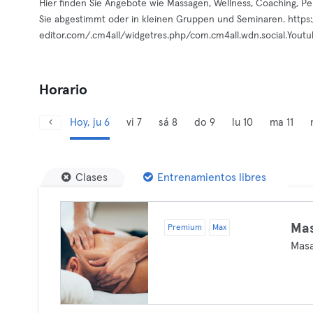
Hier finden Sie Angebote wie Massagen, Wellness, Coaching, Pers
Sie abgestimmt oder in kleinen Gruppen und Seminaren. https:
editor.com/.cm4all/widgetres.php/com.cm4all.wdn.social.Yout
Horario
Hoy, ju 6
vi 7
sá 8
do 9
lu 10
ma 11
Clases
Entrenamientos libres
Ma
Premium
Max
Masa