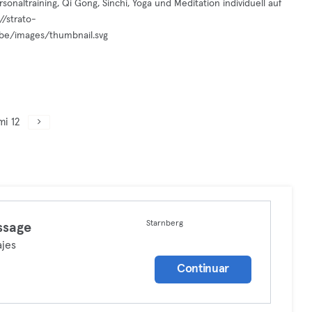
onaltraining, Qi Gong, Sinchi, Yoga und Meditation individuell auf
//strato-
ube/images/thumbnail.svg
mi 12
Starnberg
ssage
jes
Continuar