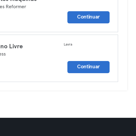
tes Reformer
Continuar
Lavra
ino Livre
ess
Continuar