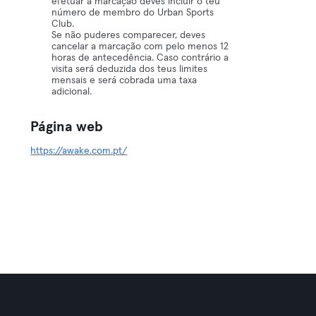
efetuar a marcação deves incluir o teu
número de membro do Urban Sports
Club.
Se não puderes comparecer, deves
cancelar a marcação com pelo menos 12
horas de antecedência. Caso contrário a
visita será deduzida dos teus limites
mensais e será cobrada uma taxa
adicional.
Página web
https://awake.com.pt/