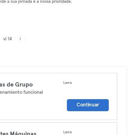
de a sua jornada é a nossa prioridade.
vi 14
Lavra
as de Grupo
enamiento funcional
Continuar
Lavra
ates Máquinas