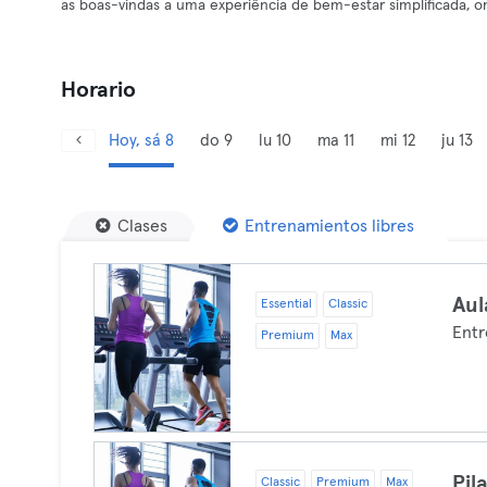
as boas-vindas a uma experiência de bem-estar simplificada, on
Horario
Hoy, sá 8
do 9
lu 10
ma 11
mi 12
ju 13
Clases
Entrenamientos libres
Aul
Essential
Classic
Entr
Premium
Max
Pil
Classic
Premium
Max