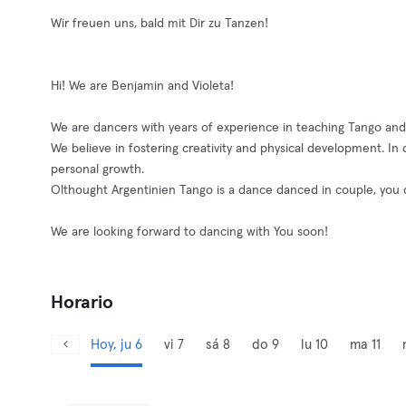
Wir freuen uns, bald mit Dir zu Tanzen!
Hi! We are Benjamin and Violeta!
We are dancers with years of experience in teaching Tango and
We believe in fostering creativity and physical development. In
personal growth.
Olthought Argentinien Tango is a dance danced in couple, you c
We are looking forward to dancing with You soon!
Horario
Hoy, ju 6
vi 7
sá 8
do 9
lu 10
ma 11