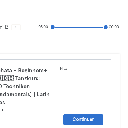
mi 12
05:00
00:00
Mitte
hata - Beginners+
🇩🇪 Tanzkurs:
0 Techniken
ndamentals] | Latin
es
za
Continuar