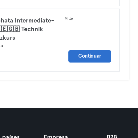
Mitte
hata Intermediate-
🇪🇬🇧 Technik
zkurs
za
Continuar
 países
Empresa
B2B