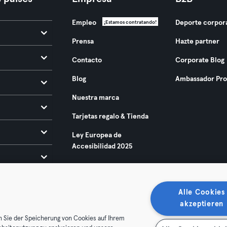
Empleo
Deporte corpor
¡Estamos contratando!
Prensa
Hazte partner
Contacto
Corporate Blog
Blog
Ambassador Pr
Nuestra marca
Tarjetas regalo & Tienda
Ley Europea de
Accesibilidad 2025
Alle Cookies
akzeptieren
n Sie der Speicherung von Cookies auf Ihrem