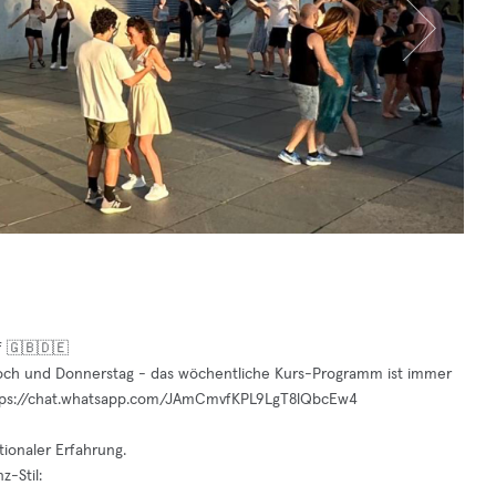
f 🇬🇧🇩🇪
twoch und Donnerstag - das wöchentliche Kurs-Programm ist immer
ttps://chat.whatsapp.com/JAmCmvfKPL9LgT8lQbcEw4
tionaler Erfahrung.
z-Stil: