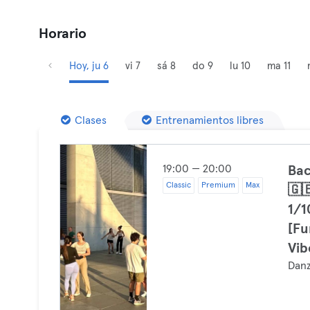
Horario
Hoy, ju 6
vi 7
sá 8
do 9
lu 10
ma 11
Clases
Entrenamientos libres
19:00 — 20:00
Bac
Classic
Premium
Max
🇬
1/1
[Fu
Vib
Dan