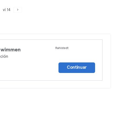
vi 14
Rahlstedt
hwimmen
ción
Continuar