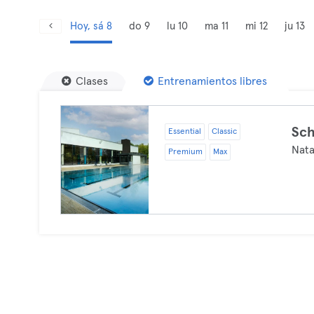
Hoy, sá 8
do 9
lu 10
ma 11
mi 12
ju 13
Clases
Entrenamientos libres
Sc
Essential
Classic
Nata
Premium
Max