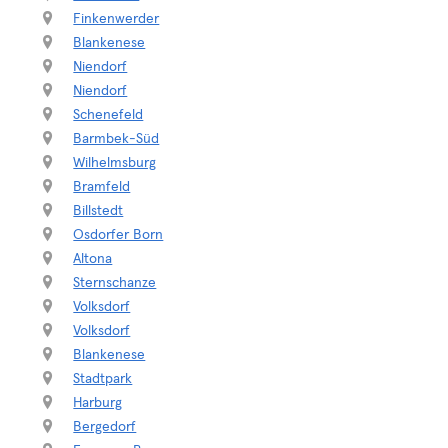
Finkenwerder
Blankenese
Niendorf
Niendorf
Schenefeld
Barmbek-Süd
Wilhelmsburg
Bramfeld
Billstedt
Osdorfer Born
Altona
Sternschanze
Volksdorf
Volksdorf
Blankenese
Stadtpark
Harburg
Bergedorf