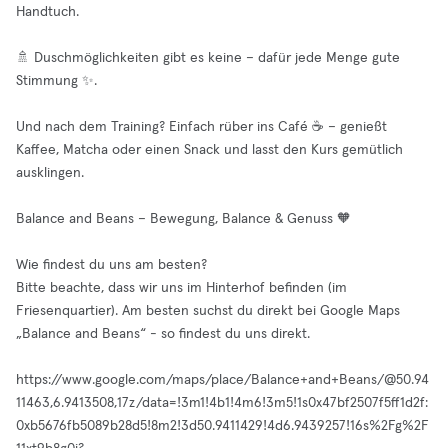
Handtuch.
🚿 Duschmöglichkeiten gibt es keine – dafür jede Menge gute
Stimmung ✨.
Und nach dem Training? Einfach rüber ins Café ☕️ – genießt
Kaffee, Matcha oder einen Snack und lasst den Kurs gemütlich
ausklingen.
Balance and Beans – Bewegung, Balance & Genuss 🧡
Wie findest du uns am besten?
Bitte beachte, dass wir uns im Hinterhof befinden (im
Friesenquartier). Am besten suchst du direkt bei Google Maps
„Balance and Beans“ - so findest du uns direkt.
https://www.google.com/maps/place/Balance+and+Beans/@50.94
11463,6.9413508,17z/data=!3m1!4b1!4m6!3m5!1s0x47bf2507f5ff1d2f:
0xb5676fb5089b28d5!8m2!3d50.9411429!4d6.9439257!16s%2Fg%2F