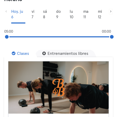
Hoy, ju
vi
sá
do
lu
ma
mi
6
7
8
9
10
11
12
05:00
00:00
Clases
Entrenamientos libres