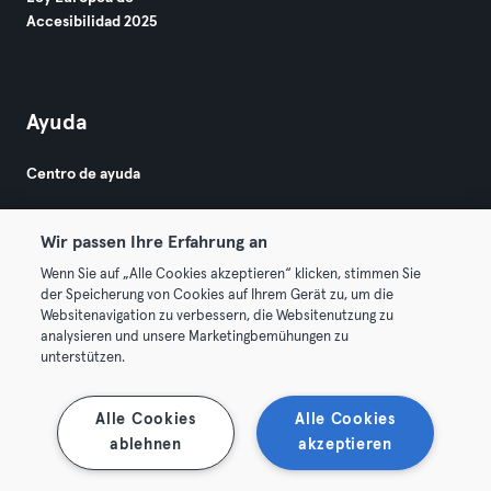
Accesibilidad 2025
Ayuda
Centro de ayuda
Wir passen Ihre Erfahrung an
Wenn Sie auf „Alle Cookies akzeptieren“ klicken, stimmen Sie
der Speicherung von Cookies auf Ihrem Gerät zu, um die
Websitenavigation zu verbessern, die Websitenutzung zu
© 2026 Urban Sports Group GmbH. All rights reserved.
analysieren und unsere Marketingbemühungen zu
Términos y condiciones
Privacidad
Sello
unterstützen.
Rescindir contratos aquí
Desistir de contratos aquí
Alle Cookies
Alle Cookies
ablehnen
akzeptieren