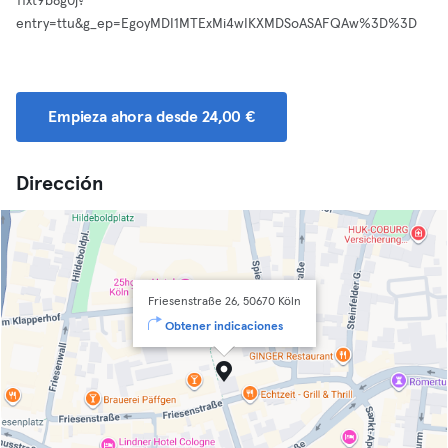
11xt9b8g0j?
entry=ttu&g_ep=EgoyMDI1MTExMi4wIKXMDSoASAFQAw%3D%3D
Empieza ahora desde 24,00 €
Dirección
Friesenstraße 26, 50670 Köln
Obtener indicaciones