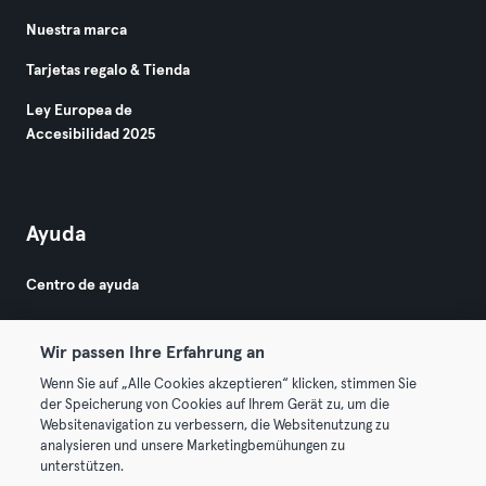
Nuestra marca
Tarjetas regalo & Tienda
Ley Europea de
Accesibilidad 2025
Ayuda
Centro de ayuda
Wir passen Ihre Erfahrung an
Wenn Sie auf „Alle Cookies akzeptieren“ klicken, stimmen Sie
der Speicherung von Cookies auf Ihrem Gerät zu, um die
Websitenavigation zu verbessern, die Websitenutzung zu
© 2026 Urban Sports Group GmbH. All rights reserved.
analysieren und unsere Marketingbemühungen zu
Términos y condiciones
Privacidad
Sello
unterstützen.