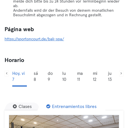
melde dich bitte bis zu 24 Stunden vor Terminbeginn wieder
ab.
Andernfalls wird dir der Besuch von deinem monatlichen
Besuchslimit abgezogen und in Rechnung gestellt.
Página web
https://sportoncourt.de/bali-spa/
Horario
Hoy, vi
sá
do
lu
ma
mi
ju
7
8
9
10
11
12
13
Clases
Entrenamientos libres