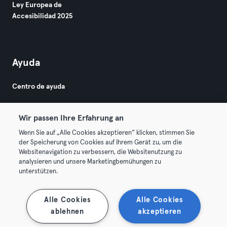
Ley Europea de
Accesibilidad 2025
Ayuda
Centro de ayuda
Wir passen Ihre Erfahrung an
Wenn Sie auf „Alle Cookies akzeptieren“ klicken, stimmen Sie
der Speicherung von Cookies auf Ihrem Gerät zu, um die
Websitenavigation zu verbessern, die Websitenutzung zu
© 2026 Urban Sports Group GmbH. All rights reserved.
analysieren und unsere Marketingbemühungen zu
Términos y condiciones
Privacidad
Sello
unterstützen.
Rescindir contratos aquí
Desistir de contratos aquí
Alle Cookies
Alle Cookies
ablehnen
akzeptieren