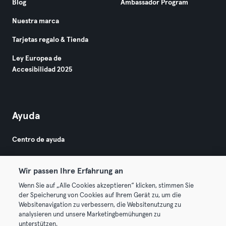
Blog
Ambassador Program
Nuestra marca
Tarjetas regalo & Tienda
Ley Europea de
Accesibilidad 2025
Ayuda
Centro de ayuda
Wir passen Ihre Erfahrung an
Wenn Sie auf „Alle Cookies akzeptieren“ klicken, stimmen Sie
der Speicherung von Cookies auf Ihrem Gerät zu, um die
Websitenavigation zu verbessern, die Websitenutzung zu
© 2026 Urban Sports Group GmbH. All rights reserved.
analysieren und unsere Marketingbemühungen zu
Términos y condiciones
Privacidad
Sello
unterstützen.