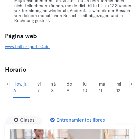
Mitgliedsnummer mit an. Solltest du an dem Termin doch
nicht teilnehmen können, melde dich bitte bis zu 12 Stunden
vor Terminbeginn wieder ab. Andernfalls wird dir der Besuch
von deinem monatlichen Besuchslimit abgezogen und in
Rechnung gestellt.
Página web
www.baltic-sports24.de
Horario
Hoy, ju
vi
sá
do
lu
ma
mi
6
7
8
9
10
11
12
Clases
Entrenamientos libres