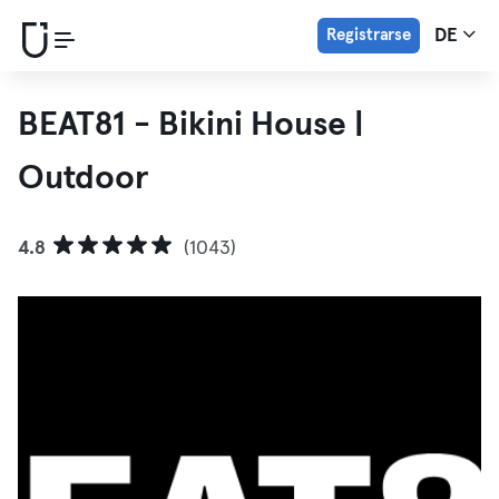
Registrarse
DE
BEAT81 - Bikini House |
Outdoor
4.8
(1043)