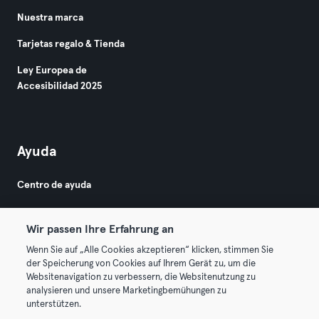
Nuestra marca
Tarjetas regalo & Tienda
Ley Europea de
Accesibilidad 2025
Ayuda
Centro de ayuda
Wir passen Ihre Erfahrung an
Wenn Sie auf „Alle Cookies akzeptieren“ klicken, stimmen Sie
der Speicherung von Cookies auf Ihrem Gerät zu, um die
Websitenavigation zu verbessern, die Websitenutzung zu
© 2026 Urban Sports Group GmbH. All rights reserved.
analysieren und unsere Marketingbemühungen zu
Términos y condiciones
Privacidad
Sello
unterstützen.