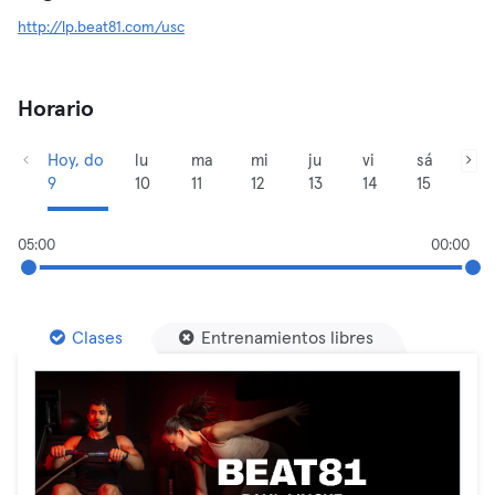
http://lp.beat81.com/usc
Horario
Hoy, do
lu
ma
mi
ju
vi
sá
9
10
11
12
13
14
15
05:00
00:00
Clases
Entrenamientos libres