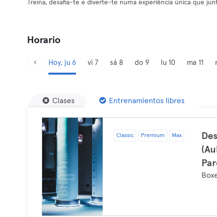
Treina, desafia-te e diverte-te numa experiência única que jun
Horario
Hoy, ju 6
vi 7
sá 8
do 9
lu 10
ma 11
Clases
Entrenamientos libres
Des
Classic
Premium
Max
(Au
Par
Box