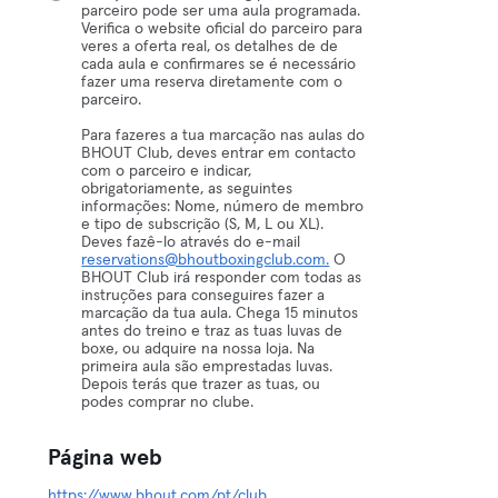
parceiro pode ser uma aula programada.
Verifica o website oficial do parceiro para
veres a oferta real, os detalhes de de
cada aula e confirmares se é necessário
fazer uma reserva diretamente com o
parceiro.
Para fazeres a tua marcação nas aulas do
BHOUT Club, deves entrar em contacto
com o parceiro e indicar,
obrigatoriamente, as seguintes
informações: Nome, número de membro
e tipo de subscrição (S, M, L ou XL).
Deves fazê-lo através do e-mail
reservations@bhoutboxingclub.com.
O
BHOUT Club irá responder com todas as
instruções para conseguires fazer a
marcação da tua aula. Chega 15 minutos
antes do treino e traz as tuas luvas de
boxe, ou adquire na nossa loja. Na
primeira aula são emprestadas luvas.
Depois terás que trazer as tuas, ou
podes comprar no clube.
Página web
https://www.bhout.com/pt/club