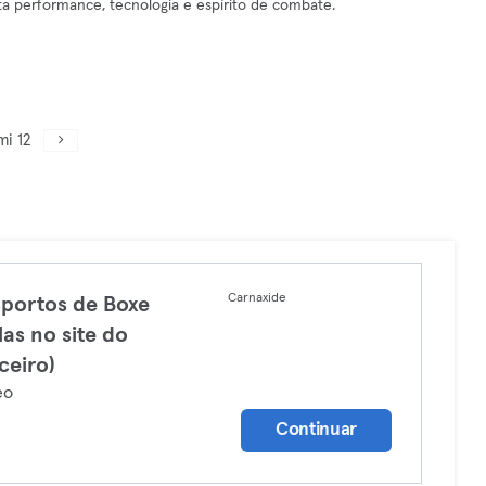
ta performance, tecnologia e espírito de combate.
mi 12
Carnaxide
portos de Boxe
las no site do
ceiro)
eo
Continuar