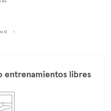
 les.
mi 12
 entrenamientos libres