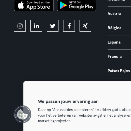
Austria
Bélgica
España
Francia
Países Bajos
Portugal
We passen jouw ervaring aan
Door op “Alle cookies accepteren” te klikken gaat u akk
voor het verbeteren van websitenavigatie, het analysere
© 2026 Urban Sports Group GmbH. All rights reserved.
Términos y 
marketingprojecten.
Desistir 