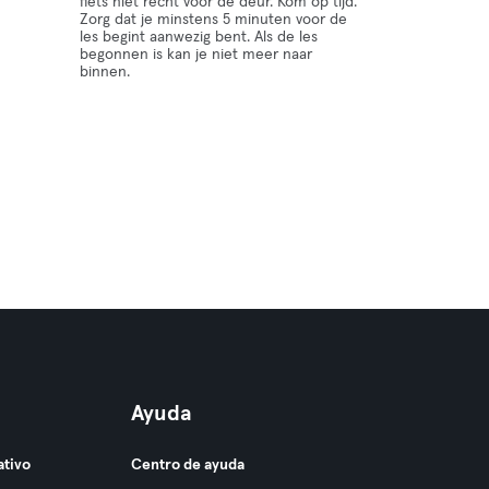
fiets niet recht voor de deur. Kom op tijd.
Zorg dat je minstens 5 minuten voor de
les begint aanwezig bent. Als de les
begonnen is kan je niet meer naar
binnen.
Ayuda
ativo
Centro de ayuda