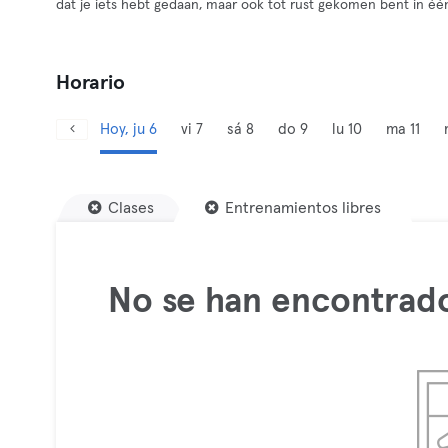
dat je iets hebt gedaan, maar ook tot rust gekomen bent in één
Horario
Hoy, ju 6
vi 7
sá 8
do 9
lu 10
ma 11
Clases
Entrenamientos libres
No se han encontrado