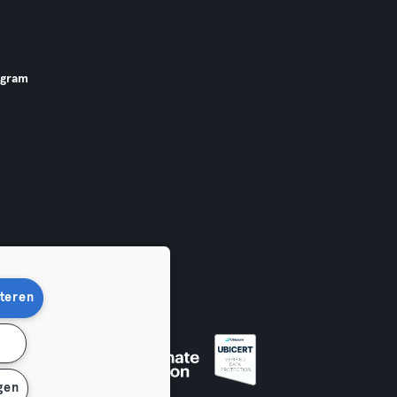
ogram
teren
n
gen