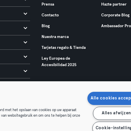
Prensa
Hazte partner
Contacto
Corporate Blog
Blog
Ambassador Pr
Nuestra marca
Tarjetas regalo & Tienda
Ley Europea de
Accesibilidad 2025
Alle cookies accep
oord met het opslaan van cookies op uw apparaat
Alles afwijze
n van websitegebruik en om ons te helpen bij onze
condiciones
Privacidad
Sello
Rescindir contratos aquí
de contratos aquí
Cookie-instellin