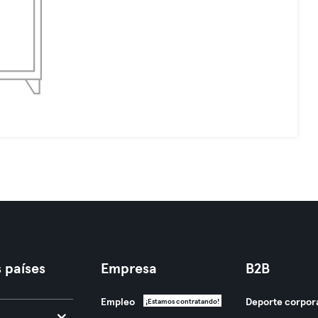
 países
Empresa
B2B
Empleo
Deporte corpor
¡Estamos contratando!