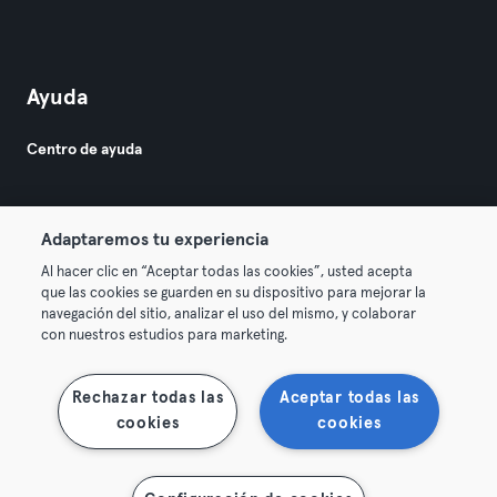
Ayuda
Centro de ayuda
Adaptaremos tu experiencia
Al hacer clic en “Aceptar todas las cookies”, usted acepta
que las cookies se guarden en su dispositivo para mejorar la
© 2026 Urban Sports Group GmbH. All rights reserved.
navegación del sitio, analizar el uso del mismo, y colaborar
Términos y condiciones
Privacidad
Sello
con nuestros estudios para marketing.
Rescindir contratos aquí
Desistir de contratos aquí
Rechazar todas las
Aceptar todas las
cookies
cookies