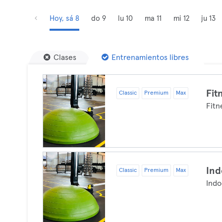
Hoy, sá 8
do 9
lu 10
ma 11
mi 12
ju 13
Clases
Entrenamientos libres
Fit
Classic
Premium
Max
Fitn
Ind
Classic
Premium
Max
Indo