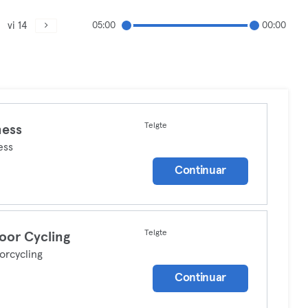
vi 14
05:00
00:00
Telgte
ness
ess
Continuar
Telgte
oor Cycling
orcycling
Continuar