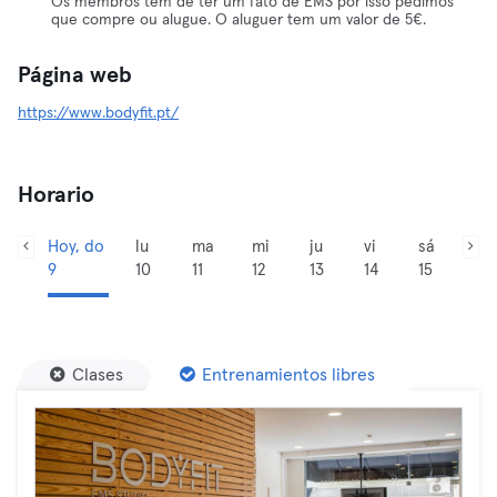
Os membros têm de ter um fato de EMS por isso pedimos
que compre ou alugue. O aluguer tem um valor de 5€.
Página web
https://www.bodyfit.pt/
Horario
Hoy, do
lu
ma
mi
ju
vi
sá
9
10
11
12
13
14
15
Clases
Entrenamientos libres