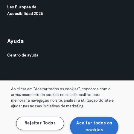
Ley Europea de
Accesibilidad 2025
Ayuda
Centro de ayuda
Ao clicar em "Aceitar todos os cookies", concorda com o
armazenamento de cookies no seu dispositivo para
© 2026 Urban Sports Group GmbH. All rights reserved.
melhorar a navegação no site, analisar a utilização do site e
Términos y condiciones
Privacidad
Sello
ajudar nas nossas iniciativas de marketing.
Rescindir contratos aquí
Desistir de contratos aquí
Rejeitar Todos
Aceitar todos os
cookies