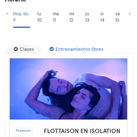
Hoy, do
lu
ma
mi
ju
vi
sá
9
10
11
12
13
14
15
Clases
Entrenamientos libres
FLOTTAISON EN ISOLATION
Premium