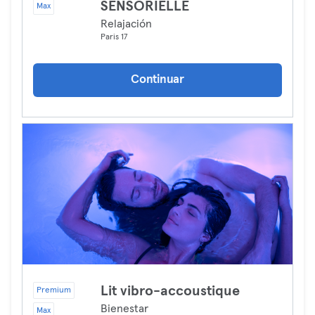
SENSORIELLE
Max
Relajación
Paris 17
Continuar
Lit vibro-accoustique
Premium
Bienestar
Max