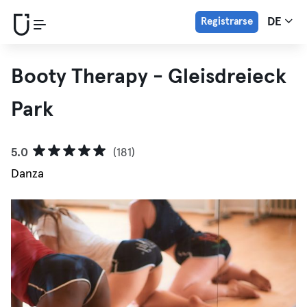
Registrarse
DE
Booty Therapy - Gleisdreieck
Park
5.0
(181)
Danza