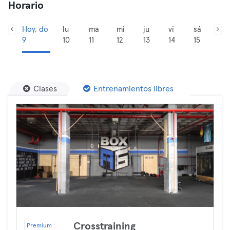
Horario
Hoy, do
lu
ma
mi
ju
vi
sá
9
10
11
12
13
14
15
Clases
Entrenamientos libres
Crosstraining
Premium