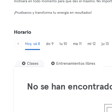
motivará en todo momento para que des el máximo. No importa 
¡Pruébanos y transforma tu energía en resultados!
Horario
Hoy, sá 8
do 9
lu 10
ma 11
mi 12
ju 13
Clases
Entrenamientos libres
No se han encontrado