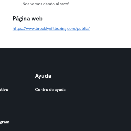
¡Nos vemos dando al saco!
Página web
https://www.brooklynfitboxing.com/public/
Ayuda
ativo
Centro de ayuda
ogram