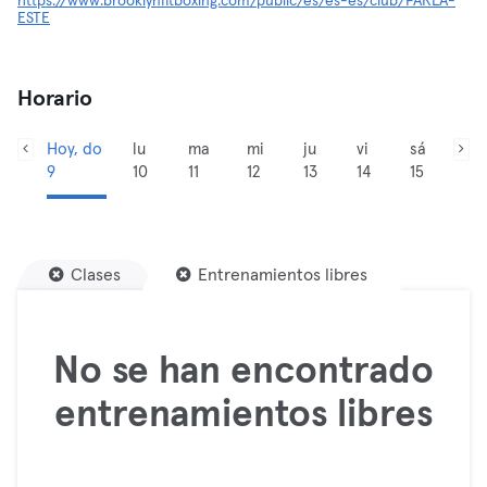
https://www.brooklynfitboxing.com/public/es/es-es/club/PARLA-
ESTE
Horario
Hoy, do
lu
ma
mi
ju
vi
sá
9
10
11
12
13
14
15
Clases
Entrenamientos libres
No se han encontrado
entrenamientos libres