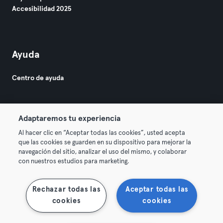
Accesibilidad 2025
Ayuda
Centro de ayuda
Adaptaremos tu experiencia
Al hacer clic en “Aceptar todas las cookies”, usted acepta
que las cookies se guarden en su dispositivo para mejorar la
© 2026 Urban Sports Group GmbH. All rights reserved.
navegación del sitio, analizar el uso del mismo, y colaborar
Términos y condiciones
Privacidad
Sello
con nuestros estudios para marketing.
Rescindir contratos aquí
Desistir de contratos aquí
Rechazar todas las
Aceptar todas las
cookies
cookies