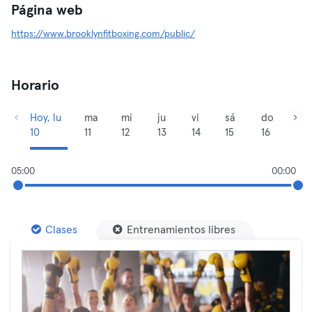
Página web
https://www.brooklynfitboxing.com/public/
Horario
Hoy, lu
ma
mi
ju
vi
sá
do
10
11
12
13
14
15
16
05:00
00:00
Clases
Entrenamientos libres