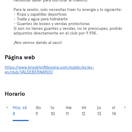
necesitas saber para disfrutar al máximo.
Para la sesión, solo necesitas traer tu energía y lo siguiente:
- Ropa y zapatillas deportivas
- Toalla y agua para hidratarte
- Guantes de boxeo y vendas protectoras
Si aún no tienes guantes y vendas, no te preocupes, podrás
adquirirlos directamente en el club por 9.95€.
¡Nos vemos dando al saco!
Página web
https://www.brooklynfitboxing.com/public/es/es-
es/club/VALDEBERNARDO
Horario
Hoy, sá
do
lu
ma
mi
ju
vi
8
9
10
11
12
13
14