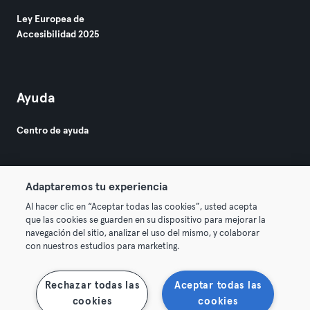
Ley Europea de
Accesibilidad 2025
Ayuda
Centro de ayuda
Adaptaremos tu experiencia
Al hacer clic en “Aceptar todas las cookies”, usted acepta
que las cookies se guarden en su dispositivo para mejorar la
© 2026 Urban Sports Group GmbH. All rights reserved.
navegación del sitio, analizar el uso del mismo, y colaborar
Términos y condiciones
Privacidad
Sello
con nuestros estudios para marketing.
Rescindir contratos aquí
Desistir de contratos aquí
Rechazar todas las
Aceptar todas las
cookies
cookies