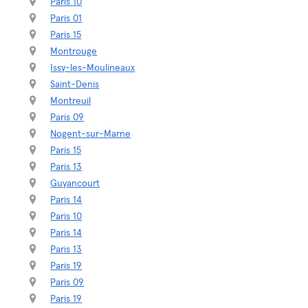
Paris 10
Paris 01
Paris 15
Montrouge
Issy-les-Moulineaux
Saint-Denis
Montreuil
Paris 09
Nogent-sur-Marne
Paris 15
Paris 13
Guyancourt
Paris 14
Paris 10
Paris 14
Paris 13
Paris 19
Paris 09
Paris 19