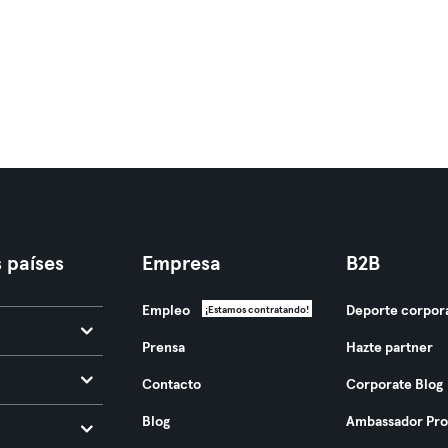
 países
Empresa
B2B
Empleo
Deporte corpor
¡Estamos contratando!
Prensa
Hazte partner
Contacto
Corporate Blog
Blog
Ambassador Pr