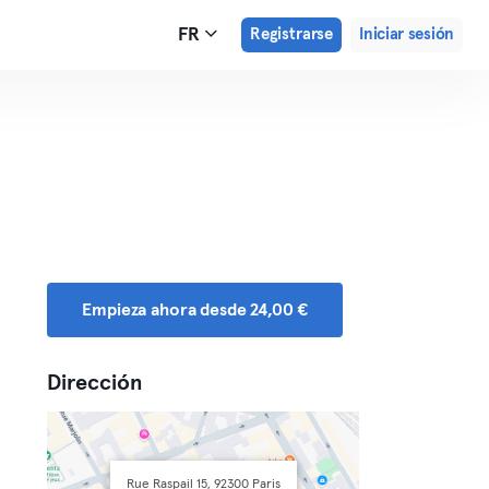
FR
Registrarse
Iniciar sesión
Empieza ahora desde 24,00 €
Dirección
Rue Raspail 15, 92300 Paris