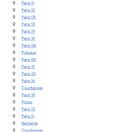
Paris 11
Paris 12
Paris 05
Paris 13
Paris 19
Paris 15
Paris 04
Puteaux
Paris 05
Paris 15
Paris 20
Paris 16
Courbevoie
Paris 18
Poissy
Paris 13
Paris 11
Nanterre
Courbevoie