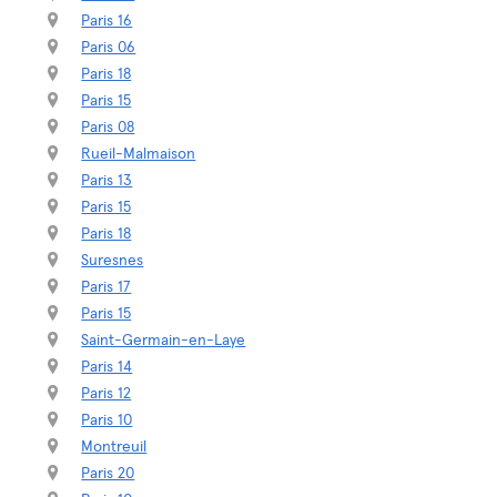
Paris 16
Paris 06
Paris 18
Paris 15
Paris 08
Rueil-Malmaison
Paris 13
Paris 15
Paris 18
Suresnes
Paris 17
Paris 15
Saint-Germain-en-Laye
Paris 14
Paris 12
Paris 10
Montreuil
Paris 20