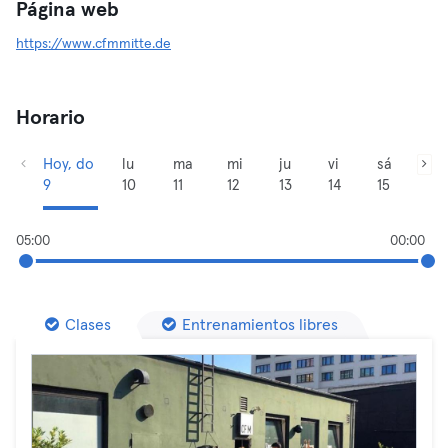
Página web
https://www.cfmmitte.de
Horario
Hoy, do
lu
ma
mi
ju
vi
sá
9
10
11
12
13
14
15
05:00
00:00
Clases
Entrenamientos libres