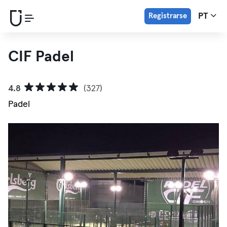
Registrarse
PT
CIF Padel
4.8
(327)
Padel