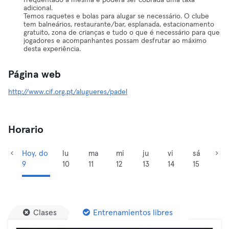
frequentado a mesma e poderá ser cobrada uma taxa
adicional.
Temos raquetes e bolas para alugar se necessário. O clube
tem balneários, restaurante/bar, esplanada, estacionamento
gratuito, zona de crianças e tudo o que é necessário para que
jogadores e acompanhantes possam desfrutar ao máximo
desta experiência.
Página web
http://www.cif.org.pt/alugueres/padel
Horario
Hoy, do
lu
ma
mi
ju
vi
sá
9
10
11
12
13
14
15
Clases
Entrenamientos libres