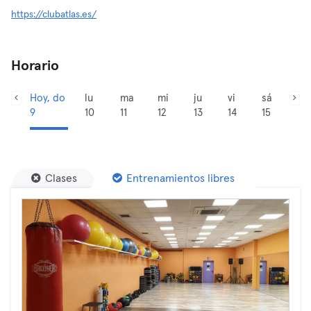
https://clubatlas.es/
Horario
Hoy, do
lu
ma
mi
ju
vi
sá
9
10
11
12
13
14
15
Clases
Entrenamientos libres