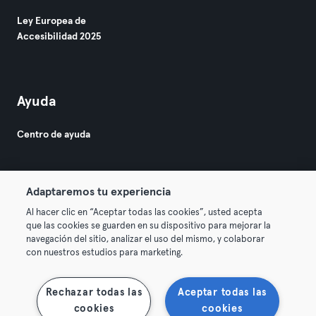
Ley Europea de
Accesibilidad 2025
Ayuda
Centro de ayuda
Adaptaremos tu experiencia
Al hacer clic en “Aceptar todas las cookies”, usted acepta
que las cookies se guarden en su dispositivo para mejorar la
© 2026 Urban Sports Group GmbH. All rights reserved.
navegación del sitio, analizar el uso del mismo, y colaborar
Términos y condiciones
Privacidad
Sello
con nuestros estudios para marketing.
Rescindir contratos aquí
Desistir de contratos aquí
Rechazar todas las
Aceptar todas las
cookies
cookies