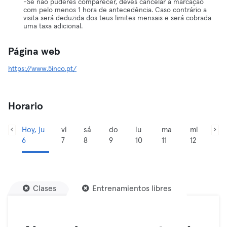
-Se não puderes comparecer, deves cancelar a marcação
com pelo menos 1 hora de antecedência. Caso contrário a
visita será deduzida dos teus limites mensais e será cobrada
uma taxa adicional.
Página web
https://www.5inco.pt/
Horario
Hoy, ju
vi
sá
do
lu
ma
mi
6
7
8
9
10
11
12
Clases
Entrenamientos libres