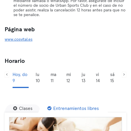
mediante llamada o WhatsApp. Por favor, asegúrate de incluir
el número de socio de Urban Sports Club y en el caso de no
poder asistir, realiza la cancelación 12 horas antes para que no
se te penalice.
Página web
www.cosvital.es
Horario
Hoy, do
lu
ma
mi
ju
vi
sá
9
10
11
12
13
14
15
Clases
Entrenamientos libres