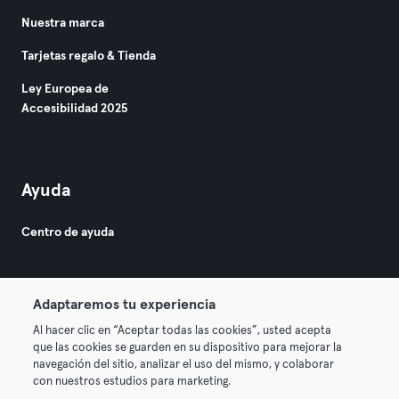
Nuestra marca
Tarjetas regalo & Tienda
Ley Europea de
Accesibilidad 2025
Ayuda
Centro de ayuda
Adaptaremos tu experiencia
Al hacer clic en “Aceptar todas las cookies”, usted acepta
que las cookies se guarden en su dispositivo para mejorar la
© 2026 Urban Sports Group GmbH. All rights reserved.
navegación del sitio, analizar el uso del mismo, y colaborar
Términos y condiciones
Privacidad
Sello
con nuestros estudios para marketing.