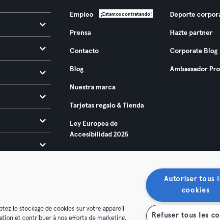
Empleo
Deporte corpor
¡Estamos contratando!
Prensa
Hazte partner
Contacto
Corporate Blog
Blog
Ambassador Pr
Nuestra marca
Tarjetas regalo & Tienda
Ley Europea de
Accesibilidad 2025
Autoriser tous l
cookies
ptez le stockage de cookies sur votre appareil
Refuser tous les c
isation et contribuer à nos efforts de marketing.