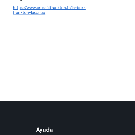
https://www.crossfitfrankton.fr/la-box-
frankton-lacanau
Ayuda