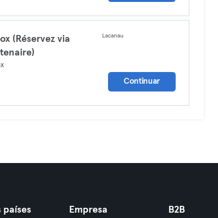
Lacanau
ox (Réservez via
tenaire)
ox
Continuar
 países
Empresa
B2B