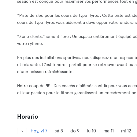
session est conçue pour maximiser vos performances tout en g
*Piste de sled pour les cours de type Hyrox : Cette piste est i
cours de type Hyrox vous aideront à développer votre enduranc
*Zone d’entraînement libre : Un espace entièrement équipé o
votre rythme.
En plus des installations sportives, nous disposez d’un espace 
et relaxante. C’est l’endroit parfait pour se retrouver avant ou
d’une boisson rafraîchissante.
Notre coup de 🖤 : Des coachs diplômés sont là pour vous acco
et leur passion pour le fitness garantissent un encadrement per
Horario
Hoy, vi 7
sá 8
do 9
lu 10
ma 11
mi 12