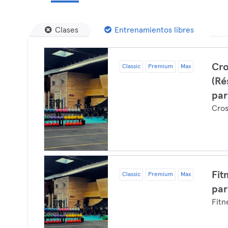
Clases
Entrenamientos libres
Cro
Classic
Premium
Max
(Ré
par
Cros
Fit
Classic
Premium
Max
par
Fitn