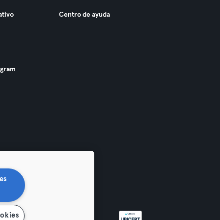
ativo
Centro de ayuda
ogram
es
ookies