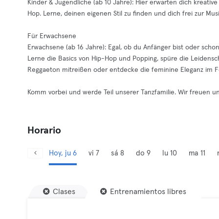
Kinder & Jugendliche (ab 10 Jahre): Hier erwarten dich kreativ
Hop. Lerne, deinen eigenen Stil zu finden und dich frei zur Mu
Für Erwachsene
Erwachsene (ab 16 Jahre): Egal, ob du Anfänger bist oder scho
Lerne die Basics von Hip-Hop und Popping, spüre die Leidensc
Reggaeton mitreißen oder entdecke die feminine Eleganz im F
Komm vorbei und werde Teil unserer Tanzfamilie. Wir freuen uns
Horario
Hoy, ju 6
vi 7
sá 8
do 9
lu 10
ma 11
Clases
Entrenamientos libres