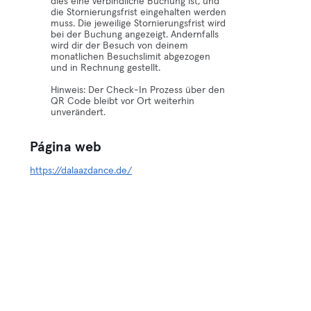
dies eine verbindliche Buchung ist, und
die Stornierungsfrist eingehalten werden
muss. Die jeweilige Stornierungsfrist wird
bei der Buchung angezeigt. Andernfalls
wird dir der Besuch von deinem
monatlichen Besuchslimit abgezogen
und in Rechnung gestellt.
Hinweis: Der Check-In Prozess über den
QR Code bleibt vor Ort weiterhin
unverändert.
Página web
https://dalaazdance.de/