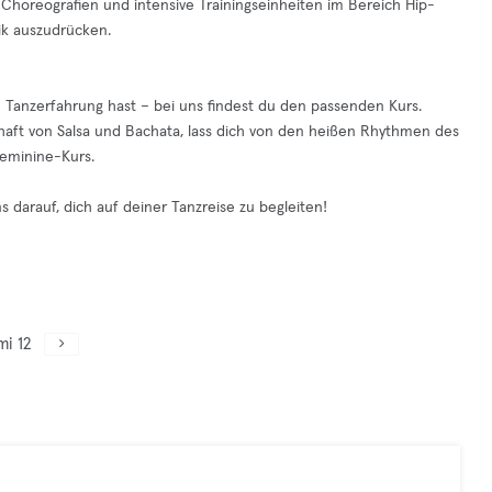
e Choreografien und intensive Trainingseinheiten im Bereich Hip-
sik auszudrücken.
n Tanzerfahrung hast – bei uns findest du den passenden Kurs.
haft von Salsa und Bachata, lass dich von den heißen Rhythmen des
eminine-Kurs.
 darauf, dich auf deiner Tanzreise zu begleiten!
mi 12