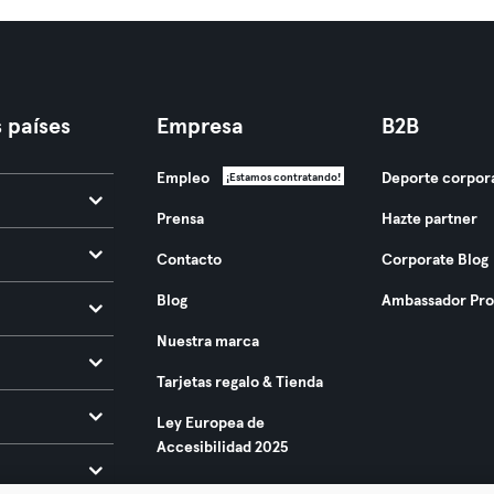
 países
Empresa
B2B
Empleo
Deporte corpor
¡Estamos contratando!
Prensa
Hazte partner
Contacto
Corporate Blog
Blog
Ambassador Pr
Nuestra marca
Tarjetas regalo & Tienda
Ley Europea de
Accesibilidad 2025