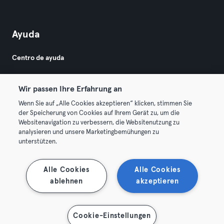
Ayuda
Centro de ayuda
Wir passen Ihre Erfahrung an
Wenn Sie auf „Alle Cookies akzeptieren“ klicken, stimmen Sie
der Speicherung von Cookies auf Ihrem Gerät zu, um die
Websitenavigation zu verbessern, die Websitenutzung zu
© 2026 Urban Sports Group GmbH. All rights reserved.
analysieren und unsere Marketingbemühungen zu
Términos y condiciones
Privacidad
Sello
unterstützen.
Rescindir contratos aquí
Desistir de contratos aquí
Alle Cookies
Alle Cookies
ablehnen
akzeptieren
Cookie-Einstellungen