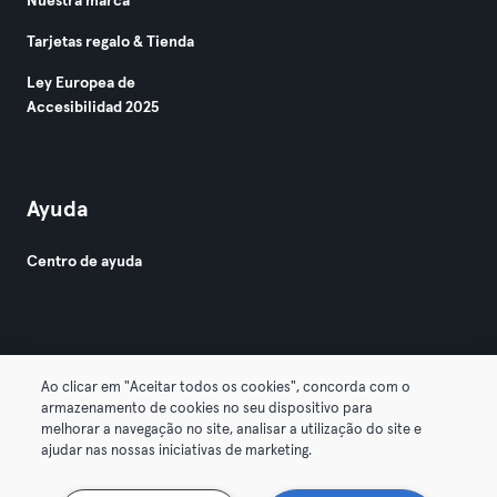
Nuestra marca
Tarjetas regalo & Tienda
Ley Europea de
Accesibilidad 2025
Ayuda
Centro de ayuda
Ao clicar em "Aceitar todos os cookies", concorda com o
armazenamento de cookies no seu dispositivo para
© 2026 Urban Sports Group GmbH. All rights reserved.
melhorar a navegação no site, analisar a utilização do site e
Términos y condiciones
Privacidad
Sello
ajudar nas nossas iniciativas de marketing.
Rescindir contratos aquí
Desistir de contratos aquí