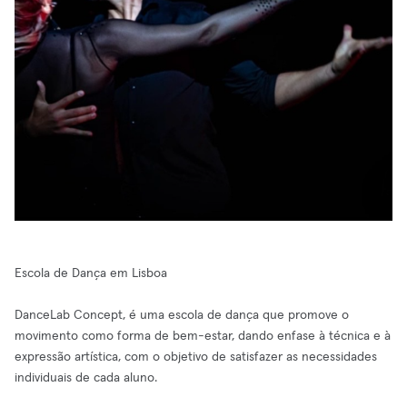
Escola de Dança em Lisboa
DanceLab Concept, é uma escola de dança que promove o
movimento como forma de bem-estar, dando enfase à técnica e à
expressão artística, com o objetivo de satisfazer as necessidades
individuais de cada aluno.