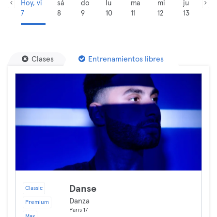
Hoy, vi
sá
do
lu
ma
mi
ju
7
8
9
10
11
12
13
Clases
Entrenamientos libres
Danse
Classic
Danza
Premium
Paris 17
Max