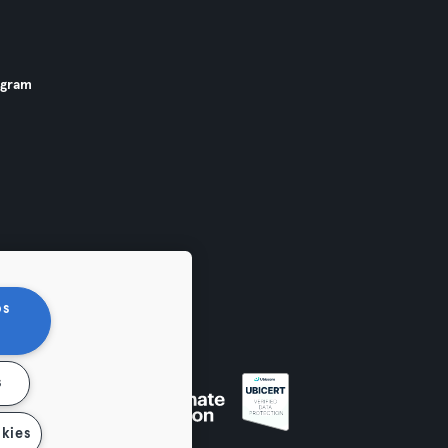
ogram
os
s
kies