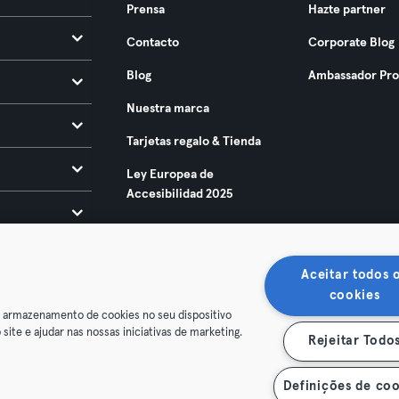
Prensa
Hazte partner
Contacto
Corporate Blog
Blog
Ambassador Pr
Nuestra marca
Tarjetas regalo & Tienda
Ley Europea de
Accesibilidad 2025
Aceitar todos 
cookies
o armazenamento de cookies no seu dispositivo
 site e ajudar nas nossas iniciativas de marketing.
Rejeitar Todo
condiciones
Privacidad
Sello
Rescindir contratos aquí
de contratos aquí
Definições de coo