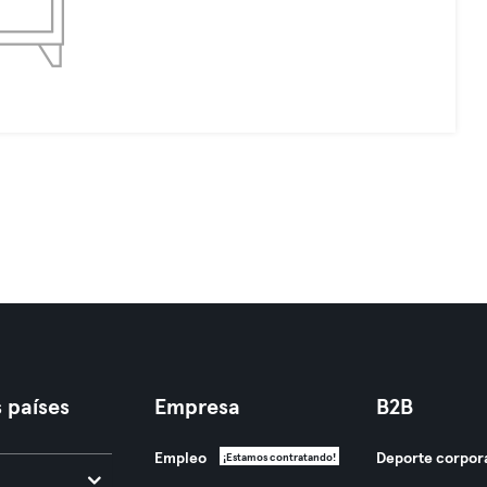
 países
Empresa
B2B
Empleo
Deporte corpor
¡Estamos contratando!