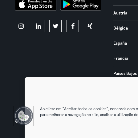
Austria
Bélgica
España
Francia
Países Bajos
Portugal
Ao clicar em "Aceitar todos os cookies", concorda com 
para melhorar a navegação no site, analisar a utilização do
© 2026 Urban Sports Group GmbH. All rights reserved.
Términos y 
Desistir 