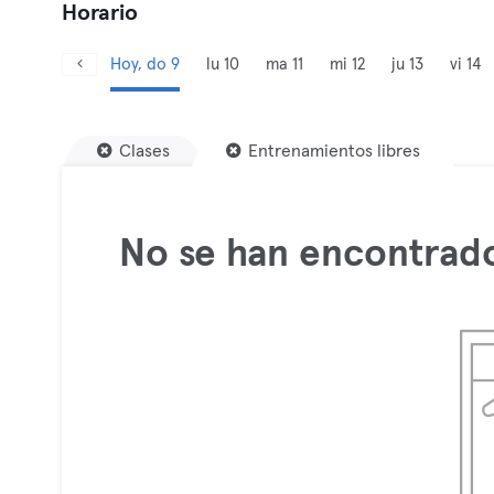
Horario
Hoy, do 9
lu 10
ma 11
mi 12
ju 13
vi 14
Clases
Entrenamientos libres
No se han encontrado