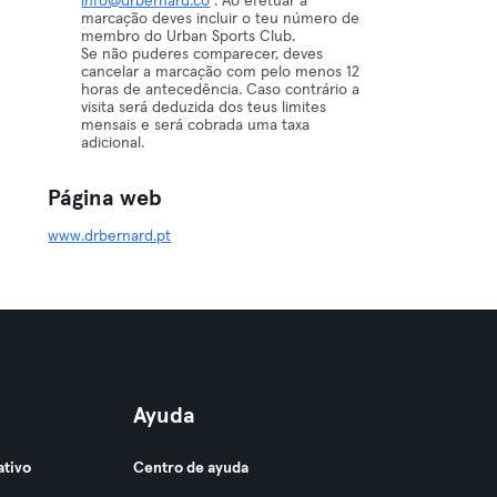
info@drbernard.co
. Ao efetuar a
marcação deves incluir o teu número de
membro do Urban Sports Club.
Se não puderes comparecer, deves
cancelar a marcação com pelo menos 12
horas de antecedência. Caso contrário a
visita será deduzida dos teus limites
mensais e será cobrada uma taxa
adicional.
Página web
www.drbernard.pt
Ayuda
ativo
Centro de ayuda