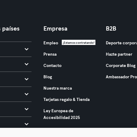
 países
Empresa
B2B
Empleo
Deporte corpor
¡Estamos contratando!
Prensa
Hazte partner
Contacto
Corporate Blog
Blog
Ambassador Pr
Nuestra marca
Tarjetas regalo & Tienda
Ley Europea de
Accesibilidad 2025