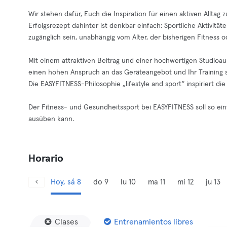
Wir stehen dafür, Euch die Inspiration für einen aktiven Allta
Erfolgsrezept dahinter ist denkbar einfach: Sportliche Aktivit
zugänglich sein, unabhängig vom Alter, der bisherigen Fitness
Mit einem attraktiven Beitrag und einer hochwertigen Studioaus
einen hohen Anspruch an das Geräteangebot und Ihr Training 
Die EASYFITNESS-Philosophie „lifestyle and sport“ inspiriert di
Der Fitness- und Gesundheitssport bei EASYFITNESS soll so einf
ausüben kann.
Horario
Hoy, sá 8
do 9
lu 10
ma 11
mi 12
ju 13
Clases
Entrenamientos libres