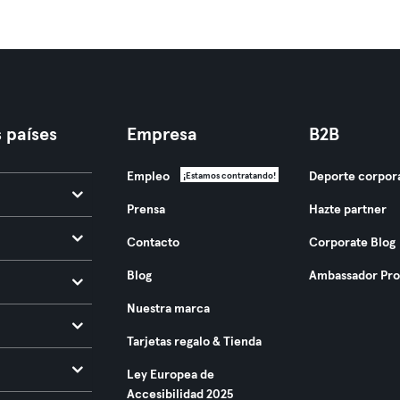
 países
Empresa
B2B
Empleo
Deporte corpor
¡Estamos contratando!
Prensa
Hazte partner
Contacto
Corporate Blog
Blog
Ambassador Pr
Nuestra marca
Tarjetas regalo & Tienda
Ley Europea de
Accesibilidad 2025