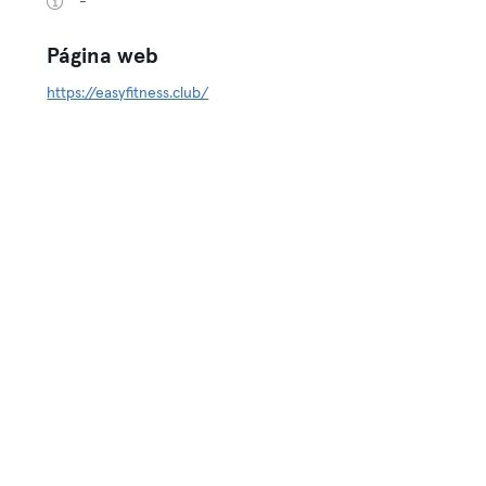
-
Página web
https://easyfitness.club/