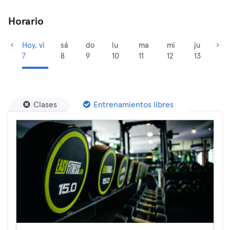
Horario
Hoy, vi
sá
do
lu
ma
mi
ju
7
8
9
10
11
12
13
Clases
Entrenamientos libres