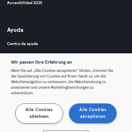
Accesibilidad 2025
Ayuda
Centro de ayuda
Wir passen Ihre Erfahrung an
Wenn Sie auf „Alle Cookies akzeptieren“ klicken, stimmen Sie
der Speicherung von Cookies auf Ihrem Gerät zu, um die
Websitenavigation zu verbessern, die Websitenutzung zu
© 2026 Urban Sports Group GmbH. All rights reserved.
analysieren und unsere Marketingbemühungen zu
Términos y condiciones
Privacidad
Sello
unterstützen.
Rescindir contratos aquí
Desistir de contratos aquí
Alle Cookies
Alle Cookies
ablehnen
akzeptieren