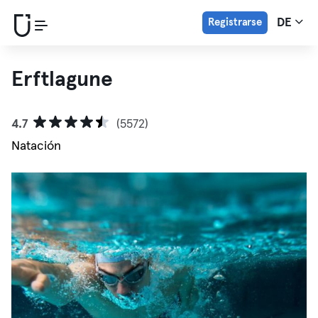
Registrarse
DE
Erftlagune
4.7
(5572)
Natación