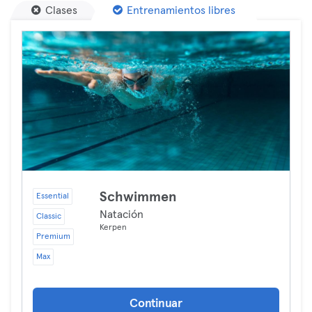
Clases
Entrenamientos libres
Schwimmen
Essential
Natación
Classic
Kerpen
Premium
Max
Continuar