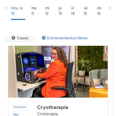
Hoy, lu
ma
mi
ju
vi
sá
do
10
11
12
13
14
15
16
Clases
Entrenamientos libres
Cryotherapie
Premium
Crioterapia
Max