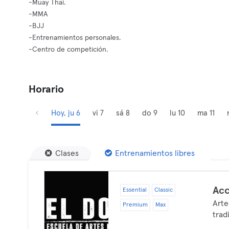
-Muay Thai.
-MMA
-BJJ
-Entrenamientos personales.
-Centro de competición.
Horario
Hoy, ju 6
vi 7
sá 8
do 9
lu 10
ma 11
Clases
Entrenamientos libres
Acc
Essential
Classic
Arte
Premium
Max
trad